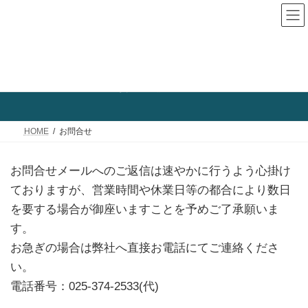
コ
ナ
ン
ビ
テ
ゲ
ン
ー
ツ
シ
お問合せ
へ
ョ
ス
ン
キ
に
HOME
お問合せ
ッ
移
プ
動
お問合せメールへのご返信は速やかに行うよう心掛け
ておりますが、営業時間や休業日等の都合により数日
を要する場合が御座いますことを予めご了承願いま
す。
お急ぎの場合は弊社へ直接お電話にてご連絡くださ
い。
電話番号：025-374-2533(代)