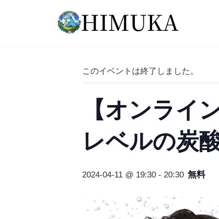
コ
ナ
ン
ビ
テ
ゲ
ン
ー
ツ
シ
へ
ョ
このイベントは終了しました。
ス
ン
キ
に
ッ
移
【オンライ
プ
動
レベルの炭
無料
2024-04-11 @ 19:30
-
20:30