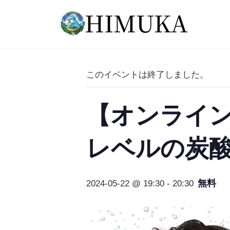
コ
ナ
ン
ビ
テ
ゲ
ン
ー
ツ
シ
へ
ョ
このイベントは終了しました。
ス
ン
キ
に
ッ
移
【オンライ
プ
動
レベルの炭
無料
2024-05-22 @ 19:30
-
20:30