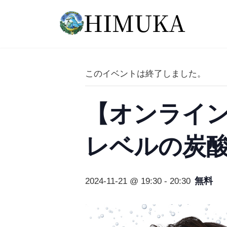
コ
ナ
ン
ビ
テ
ゲ
ン
ー
ツ
シ
へ
ョ
このイベントは終了しました。
ス
ン
キ
に
ッ
移
【オンライ
プ
動
レベルの炭
無料
2024-11-21 @ 19:30
-
20:30