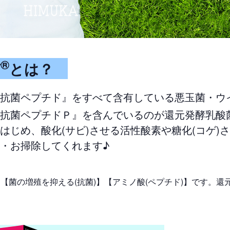
®
菌
とは？
抗菌ペプチド』をすべて含有している悪玉菌・ウ
抗菌ペプチドＰ』を含んでいるのが還元発酵乳酸
じめ、酸化(サビ)させる活性酸素や糖化(コゲ)さ
・お掃除してくれます♪
【菌の増殖を抑える(抗菌)】【アミノ酸(ペプチド)】です。還