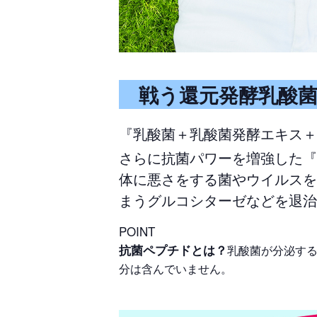
戦う還元発酵乳酸
『乳酸菌＋乳酸菌発酵エキス＋
さらに抗菌パワーを増強した『
体に悪さをする菌やウイルスをは
まうグルコシターゼなどを退治
POINT
抗菌ペプチドとは？
乳酸菌が分泌する
分は含んでいません。