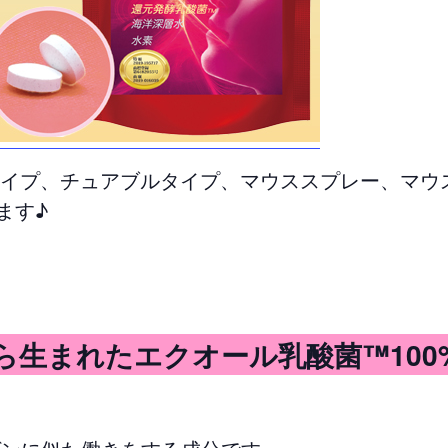
イプ、チュアブルタイプ、マウススプレー、マウ
ます♪
ら生まれたエクオール乳酸菌™10