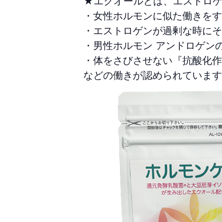
★エクオールとは、エストロ
・女性ホルモンに似た働きをす
・エストロゲンが過剰な時にそ
・男性ホルモン アンドロゲン
・体をさびさせない『抗酸化作
などの働きが認められています