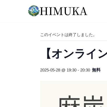
コ
ナ
ン
ビ
テ
ゲ
ン
ー
ツ
シ
へ
ョ
このイベントは終了しました。
ス
ン
キ
に
ッ
移
【オンライ
プ
動
無料
2025-05-28 @ 19:30
-
20:30