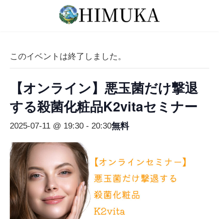
コ
ナ
ン
ビ
テ
ゲ
ン
ー
ツ
シ
このイベントは終了しました。
へ
ョ
ス
ン
【オンライン】悪玉菌だけ撃退
キ
に
ッ
移
する殺菌化粧品K2vitaセミナー
プ
動
無料
2025-07-11 @ 19:30
-
20:30