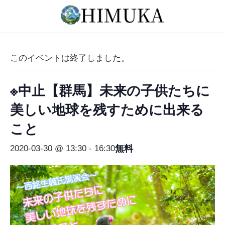
コ
ナ
ン
ビ
テ
ゲ
ン
ー
ツ
シ
このイベントは終了しました。
へ
ョ
ス
ン
※中止【群馬】未来の子供たちに
キ
に
ッ
移
美しい地球を残すために出来る
プ
動
こと
無料
2020-03-30 @ 13:30
-
16:30