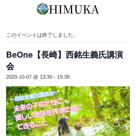
コ
ナ
ン
ビ
テ
ゲ
ン
ー
ツ
シ
このイベントは終了しました。
へ
ョ
ス
ン
BeOne【長崎】西銘生義氏講演
キ
に
ッ
移
会
プ
動
2020-10-07 @ 13:30
-
15:30