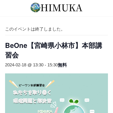
コ
ナ
ン
ビ
テ
ゲ
ン
ー
ツ
シ
このイベントは終了しました。
へ
ョ
ス
ン
BeOne【宮崎県小林市】本部講
キ
に
ッ
移
習会
プ
動
無料
2024-02-18 @ 13:30
-
15:30