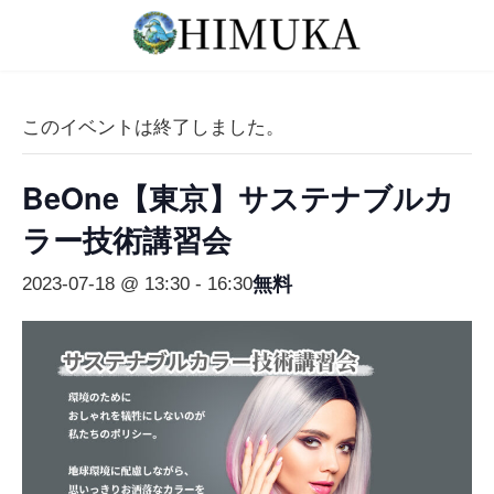
コ
ナ
ン
ビ
テ
ゲ
ン
ー
ツ
シ
このイベントは終了しました。
へ
ョ
ス
ン
BeOne【東京】サステナブルカ
キ
に
ッ
移
ラー技術講習会
プ
動
無料
2023-07-18 @ 13:30
-
16:30