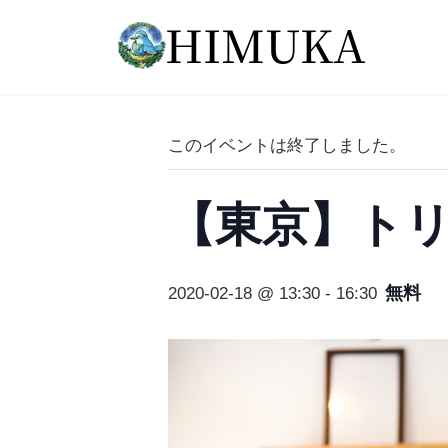
コ
ナ
ン
ビ
テ
ゲ
ン
ー
ツ
シ
へ
ョ
このイベントは終了しました。
ス
ン
キ
に
ッ
移
【東京】ト
プ
動
無料
2020-02-18 @ 13:30
-
16:30