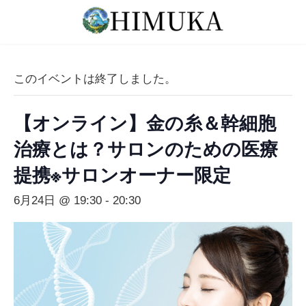
コ
ナ
ン
ビ
テ
ゲ
ン
ー
ツ
シ
このイベントは終了しました。
へ
ョ
ス
ン
【オンライン】金の糸＆幹細胞
キ
に
ッ
移
治療とは？サロンのための医療
プ
動
提携※サロンオーナー限定
6月24日 @ 19:30
-
20:30