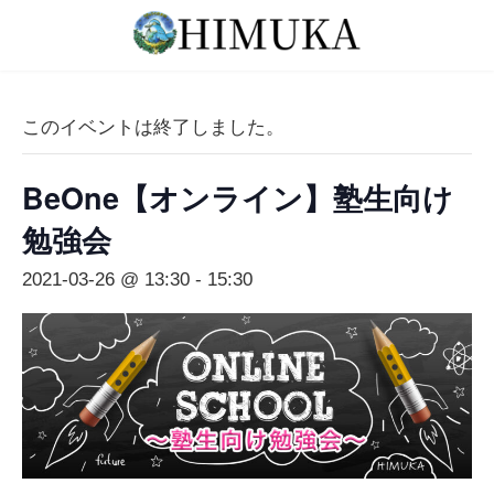
コ
ナ
ン
ビ
テ
ゲ
ン
ー
ツ
シ
このイベントは終了しました。
へ
ョ
ス
ン
BeOne【オンライン】塾生向け
キ
に
ッ
移
勉強会
プ
動
2021-03-26 @ 13:30
-
15:30