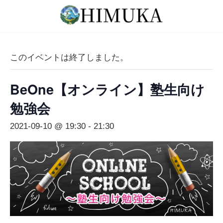
コ
ナ
ン
ビ
テ
ゲ
ン
ー
ツ
シ
このイベントは終了しました。
へ
ョ
ス
ン
BeOne【オンライン】塾生向け
キ
に
ッ
移
勉強会
プ
動
2021-09-10 @ 19:30
-
21:30