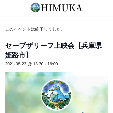
コ
ナ
ン
ビ
テ
ゲ
ン
ー
ツ
シ
このイベントは終了しました。
へ
ョ
ス
ン
セーブザリーフ上映会【兵庫県
キ
に
ッ
移
姫路市】
プ
動
2021-08-23 @ 13:30
-
16:00