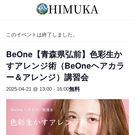
コ
ナ
ン
ビ
テ
ゲ
ン
ー
ツ
シ
このイベントは終了しました。
へ
ョ
ス
ン
BeOne【青森県弘前】色彩生か
キ
に
ッ
移
すアレンジ術（BeOneヘアカラ
プ
動
ー＆アレンジ）講習会
無料
2025-04-21 @ 13:00
-
16:00