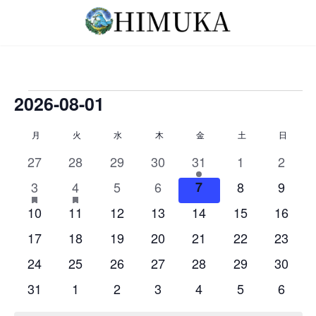
コ
ナ
ン
ビ
テ
ゲ
ン
ー
ツ
シ
へ
ョ
2026-08-01
イ
ス
ン
キ
に
日
ベ
月
月曜日
火
火曜日
水
水曜日
木
木曜日
金
金曜日
土
土曜日
日
日曜日
イ
ッ
移
付
プ
動
ン
を
0
0
0
0
1
0
0
27
28
29
30
31
1
2
ベ
選
イ
イ
イ
イ
イ
イ
イ
ト
1
h
1
h
0
0
0
0
0
ン
3
4
5
6
7
8
9
択
ベ
ベ
ベ
ベ
ベ
ベ
ベ
a
a
イ
イ
イ
イ
イ
イ
イ
ト
0
0
0
0
0
0
0
10
11
12
13
14
15
16
s
s
ン
ン
ン
ン
ン
ン
ン
ベ
ベ
ベ
ベ
ベ
ベ
ベ
f
f
イ
イ
イ
イ
イ
イ
イ
の
ト
0
ト
0
ト
0
ト
0
ト
0
0
ト
0
ト
17
18
19
20
21
22
23
e
e
ン
ン
ン
ン
ン
ン
ン
ベ
ベ
ベ
ベ
ベ
ベ
ベ
イ
イ
イ
イ
イ
イ
イ
a
a
カ
0
ト
0
ト
0
ト
0
ト
0
ト
0
ト
0
ト
24
25
26
27
28
29
30
ン
ン
ン
ン
ン
ン
ン
t
t
ベ
ベ
ベ
ベ
ベ
ベ
ベ
イ
イ
イ
イ
イ
イ
イ
レ
u
u
ト
0
ト
0
ト
0
ト
0
ト
0
ト
0
ト
0
31
1
2
3
4
5
6
ン
ン
ン
ン
ン
ン
ン
r
r
ベ
ベ
ベ
ベ
ベ
ベ
ベ
ン
イ
イ
イ
イ
イ
イ
イ
ト
e
ト
e
ト
ト
ト
ト
ト