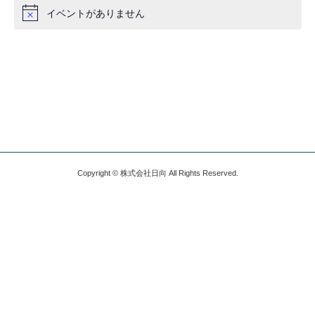
ン
ン
ン
ン
ン
ン
ン
ベ
ベ
ベ
ベ
ベ
ベ
ベ
d
d
イベントがありません
ダ
N
ト
ト
ト
ト
ト
ト
ト
イ
イ
ン
ン
ン
ン
ン
ン
ン
o
ー
ベ
ベ
t
ト
ト
ト
ト
ト
ト
ト
ン
ン
i
c
ト
ト
e
Copyright © 株式会社日向 All Rights Reserved.