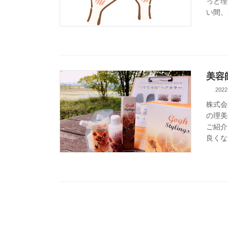
っと理
い間、
美容
2022
株式会
の理美
ご紹介
良くな