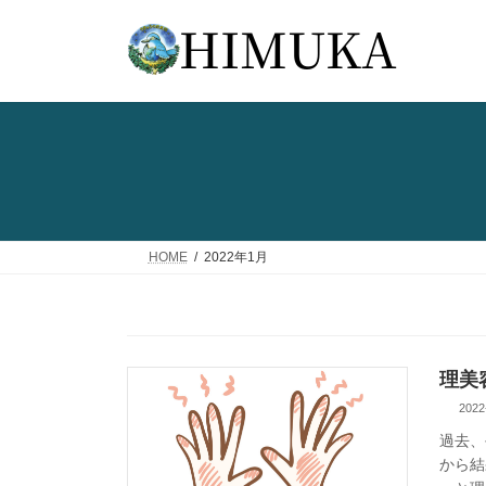
コ
ナ
ン
ビ
テ
ゲ
ン
ー
ツ
シ
へ
ョ
ス
ン
キ
に
ッ
移
プ
動
HOME
2022年1月
理美
2022
過去、
から結