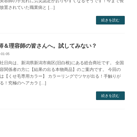
美容師の手荒れに労災認定がおりやすくなるそうです！今まで長
放置されていた職業病と […]
続きを読む
師＆理容師の皆さんへ。試してみない？
-01-05
社日向は、新潟県新潟市南区(旧白根)にある総合商社です。 全国
容関係者の方に【結果の出る本物商品】のご案内です。 今回の
は【くせ毛専用カラー】 カラーリングでツヤが出る！手触りが
る！究極のヘアカラ […]
続きを読む