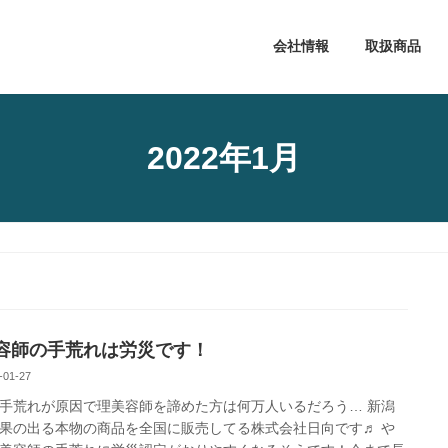
会社情報
取扱商品
2022年1月
容師の手荒れは労災です！
-01-27
手荒れが原因で理美容師を諦めた方は何万人いるだろう… 新潟
果の出る本物の商品を全国に販売してる株式会社日向です♬ や