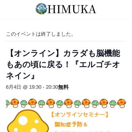
コ
ナ
ン
ビ
テ
ゲ
ン
ー
ツ
シ
このイベントは終了しました。
へ
ョ
ス
ン
【オンライン】カラダも脳機能
キ
に
ッ
移
もあの頃に戻る！『エルゴチオ
プ
動
ネイン』
無料
6月4日 @ 19:30
-
20:30