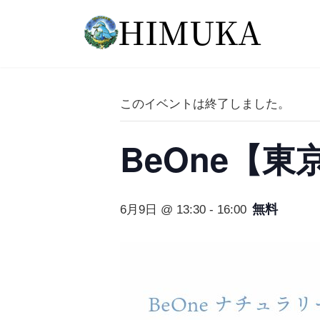
コ
ナ
ン
ビ
テ
ゲ
ン
ー
ツ
シ
へ
ョ
このイベントは終了しました。
ス
ン
キ
に
ッ
移
BeOne【
プ
動
無料
6月9日 @ 13:30
-
16:00