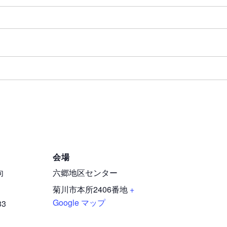
会場
向
六郷地区センター
菊川市本所2406番地
+
Google マップ
33