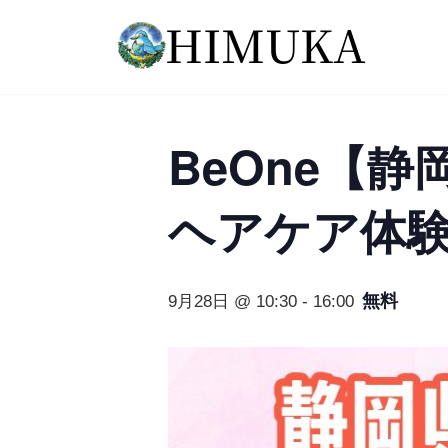
コ
ナ
ン
ビ
テ
ゲ
ン
ー
ツ
シ
へ
ョ
BeOne【
ス
ン
キ
に
ッ
移
ヘアケア体
プ
動
無料
9月28日 @ 10:30
-
16:00