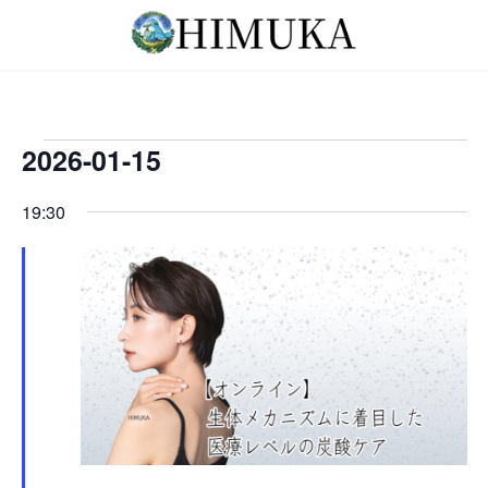
コ
ナ
ン
ビ
テ
ゲ
ン
ー
ツ
シ
へ
ョ
2026-01-15
イ
ス
ン
キ
に
日
ベ
19:30
ッ
移
付
プ
動
ン
を
選
ト
択
for
2026-
01-
15