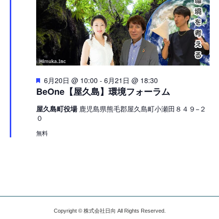
注
6月20日 @ 10:00
-
6月21日 @ 18:30
目
BeOne【屋久島】環境フォーラム
屋久島町役場
鹿児島県熊毛郡屋久島町小瀬田８４９−２
０
無料
Copyright © 株式会社日向 All Rights Reserved.