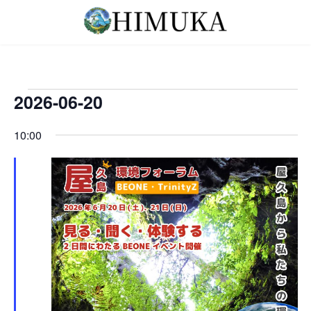
コ
ナ
ン
ビ
テ
ゲ
ン
ー
ツ
シ
へ
ョ
2026-06-20
イ
ス
ン
キ
に
日
ベ
10:00
ッ
移
付
プ
動
ン
を
選
ト
択
for
2026-
06-
20