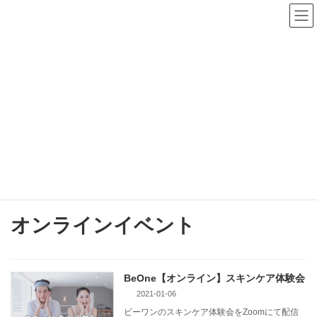
コ
ナ
ン
ビ
テ
ゲ
ン
ー
ツ
シ
へ
ョ
ス
ン
キ
に
イベント
ッ
移
プ
動
HOME
イベント
オンラインイベント
オンラインイベント
BeOne【オンライン】スキンケア体験会
2021-01-06
ビーワンのスキンケア体験会をZoomにて配信