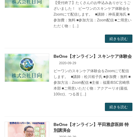
【受付終了】たくさんのお申込みありがとうご
ざいました！ ビーワンのスキンケア体験会を
Zoomにて配信します。 ■講師：神長夏海氏 ■
参加費：無料 ■参加方法：Zoom配信 ■ご用意い
ただく物： […]
続きを読む
BeOne【オンライン】スキンケア体験会
2020-09-29
ビーワンのスキンケア体験会をZoomにて配信
します。 ■講師：松川裕子氏 ■参加費：無料 ■
参加方法：Zoom配信 ■主催：福重/BSC宮崎県
本部 ■ご用意いただく物：アクアーリオ(最低
100cc)、つる首 […]
続きを読む
BeOne【オンライン】平田雅彦医師 特
別講演会
2020-09-29