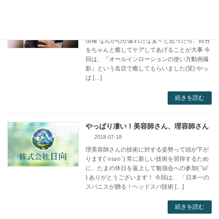
こんな時だからこそ…癒し
2020-03-13
毎日の目と耳に入ってくる新型コロナウイルス
情報 なんか心が疲れたなぁ～と思ったら、自分
をちゃんと癒してケアしてあげることが大事 今
回は、『オールインローションの使い方動画撮
影』という名目で癒してもらいました(笑) やっ
ぱ […]
続きを読む
やっぱり凄い！美容師さん、理容師さん
2018-07-18
理美容師さんの技術に対する姿勢って頭が下が
ります(´⊙ω⊙`) 常に新しい技術を習得するため
に、たまの休日を返上して勉強会への参加( ˘ω˘
) ありがとうございます！ 今回は、 「日本一の
スパニスが贈る！ヘッドスパ技術 […]
続きを読む