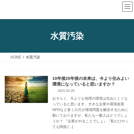
コ
ナ
ン
ビ
テ
ゲ
ン
ー
ツ
シ
水質汚染
へ
ョ
ス
ン
キ
に
HOME
水質汚染
ッ
移
プ
動
10年後20年後の未来は、今より住みよい
環境になっていると思いますか？
2021-02-25
おそらく、今よりも地球の環境は住みにくくな
っていると思います。大きな企業や環境改善
NPOなど多くの方が環境問題を解決するために
動いておりますが、私たち一般人はどうでしょ
うか？ 『企業がやることでしょ』『私だけやっ
ても関係 […]