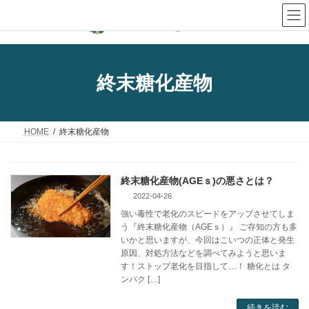
コ
ナ
ン
ビ
テ
ゲ
ン
ー
ツ
シ
終末糖化産物
へ
ョ
ス
ン
キ
に
HOME
終末糖化産物
ッ
移
プ
動
終末糖化産物(AGEｓ)の悪さとは？
2022-04-26
強い毒性で老化のスピードをアップさせてしま
う『終末糖化産物（AGEｓ）』 ご存知の方も多
いかと思いますが、今回はこいつの正体と発生
原因、対処方法などを調べてみようと思いま
す！ストップ老化を目指して…！ 糖化とは タ
ンパク […]
続きを読む