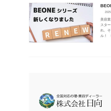
BEO
2025
美容業
スター
れ、そ
ル！ ビ