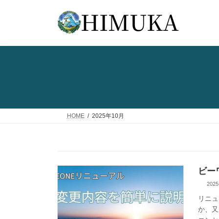
コ
ナ
ン
ビ
テ
ゲ
ン
ー
ツ
シ
へ
ョ
ス
ン
キ
に
ッ
移
プ
動
HOME
2025年10月
ビー
2025
リニュ
か、又