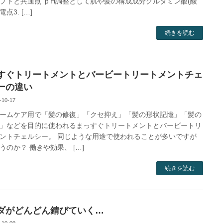
プトと共通点 ｐH調整として肌や髪の構成成分グルタミン酸(酸
点3. […]
続きを読む
すぐトリートメントとバービートリートメントチェ
ーの違い
-10-17
ームケア用で「髪の修復」「クセ抑え」「髪の形状記憶」「髪の
」などを目的に使われるまっすぐトリートメントとバービートリ
ントチェルシー。 同じような用途で使われることが多いですが
うのか？ 働きや効果、 […]
続きを読む
ダがどんどん錆びていく…