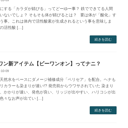
-10-09
にする「カラダが錆びる」ってどーゆー事？ 鉄でできてる人間
いないでしょ？ そもそも体が錆びるとは？ 要は体が「酸化」す
う事。これは体内で活性酸素が生成されるという事を意味しま
の活性酸 […]
続きを読む
ワン新アイテム【ビーワンオン】ってナニ？
-10-09
天然水をベースにダメージ補修成分「ペリセア」を配合。ヘナも
リカラーも染まりが速い!? 発売前からウワサされていた 染まり
、かかりが速い、発色が良い、リッジが出やすい、ハリコシが出
色々なお声が出てい […]
続きを読む