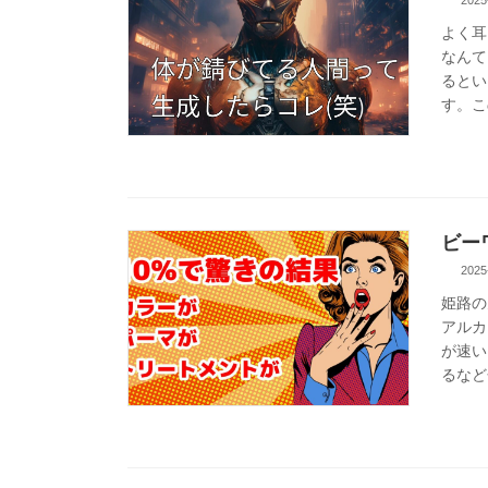
2025
よく耳
なんて
るとい
す。こ
ビー
2025
姫路の
アルカ
が速い
るなど