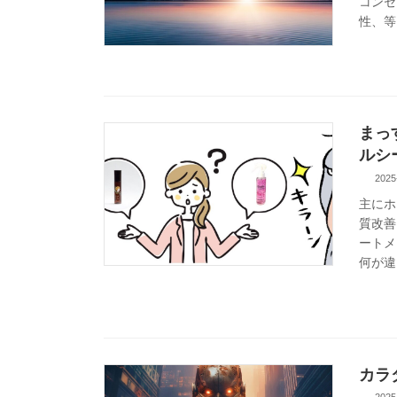
コンセ
性、等電
まっ
ルシ
2025
主にホ
質改善
ートメ
何が違
カラ