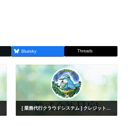
）
Threads
Bluesky
内
[ 業務代行クラウドシステム ] クレジット選択時のエラー表示について
2026-06-03