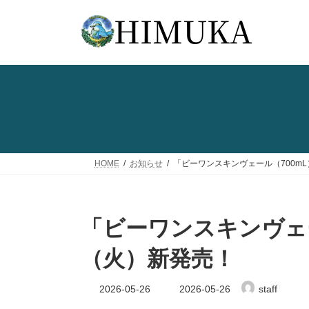
コ
ナ
ン
ビ
テ
ゲ
ン
ー
ツ
シ
へ
ョ
ス
ン
キ
に
ッ
移
プ
動
HOME
お知らせ
「ビーワンスキンヴェール（700mL
「ビーワンスキンヴェー
（火）新発売！
最
2026-05-26
2026-05-26
staff
終
更