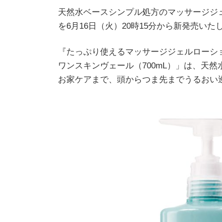
新
天然水ベースシンプル処方のマッサージジェ
日
を6月16日（火）20時15分から新発売いた
時
:
『たっぷり使えるマッサージジェルローシ
ワンスキンヴェール（700mL）」は、天
お家ケアまで、頭からつま先までうるおい