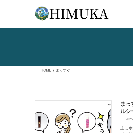
コ
ナ
ン
ビ
テ
ゲ
ン
ー
ツ
シ
へ
ョ
ス
ン
キ
に
ッ
移
プ
動
HOME
まっすぐ
まっ
ルシ
2025
主にホ