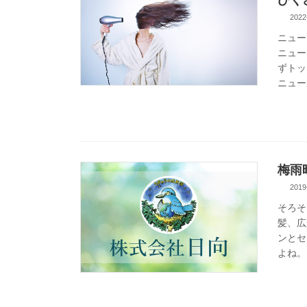
2022
ニュー
ニュー
ずトッ
ニュー
梅雨
2019
そろそ
髪、広
ンとセ
よね。