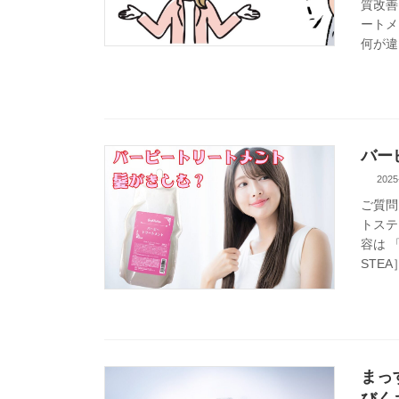
質改善
ートメ
何が違
バー
2025
ご質問
トステ
容は 
STEA
まっ
びく