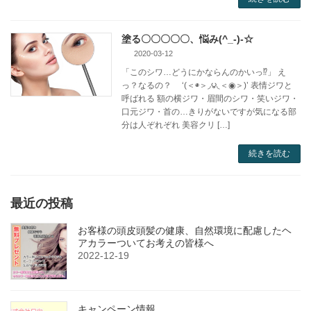
塗る〇〇〇〇〇、悩み(^_-)-☆
2020-03-12
「このシワ…どうにかならんのかいっ⁉」 え
っ？なるの？ ‘(＜◉＞◞౪◟＜◉＞)’ 表情ジワと
呼ばれる 額の横ジワ・眉間のシワ・笑いジワ・
口元ジワ・首の…きりがないですが気になる部
分は人ぞれぞれ 美容クリ […]
続きを読む
最近の投稿
お客様の頭皮頭髪の健康、自然環境に配慮したヘ
アカラーついてお考えの皆様へ
2022-12-19
キャンペーン情報