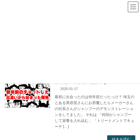
コ
ナ
ン
ビ
テ
ゲ
ン
ー
ツ
シ
セントプライド
へ
ョ
ス
ン
キ
に
HOME
セントプライド
ッ
移
プ
動
数年前に巡り合った特殊なシャンプー
2025-01-17
最初に出会ったのは何年前だったっけ？ 埼玉の
とある美容室さんにお邪魔したらメーカーさん
の社長さんがシャンプーのデモンストレーショ
ンをしてました。 それは 「何回かシャンプー
して栄養を入れ込む」 「トリートメントでキュ
ーテ […]
続きを読む