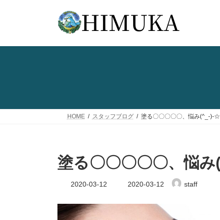
コ
ナ
ン
ビ
テ
ゲ
ン
ー
ツ
シ
へ
ョ
ス
ン
キ
に
ッ
移
プ
動
HOME
スタッフブログ
塗る〇〇〇〇〇、悩み(^_-)-☆
塗る〇〇〇〇〇、悩み(^
最
2020-03-12
2020-03-12
staff
終
更
新
日