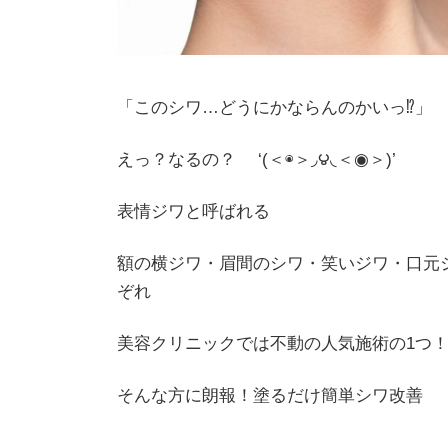
「このシワ…どうにかならんのかいっ⁉」
えっ？なるの？ ‘(＜◉＞◞౪◟＜◉＞)’
表情ジワと呼ばれる
額の横ジワ・眉間のシワ・笑いジワ・口元
ぞれ
美容クリニックでは不動の人気施術の1つ
そんな方に朗報！塗るだけ簡単シワ改善