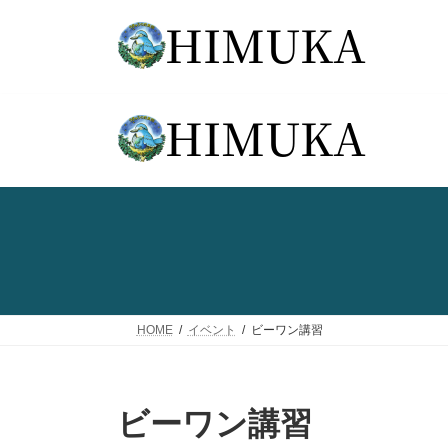
コ
ナ
ン
ビ
テ
ゲ
ン
ー
ツ
シ
へ
ョ
ス
ン
キ
に
ッ
移
プ
動
HOME
イベント
ビーワン講習
ビーワン講習