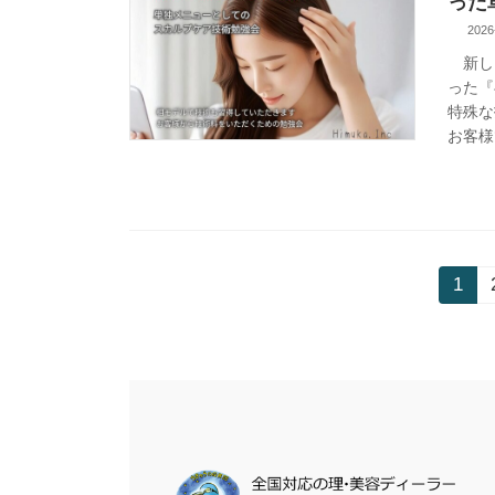
った
2026
新しく
った『
特殊な
お客様で
投
1
固
定
稿
ペ
ー
の
ジ
ペ
ー