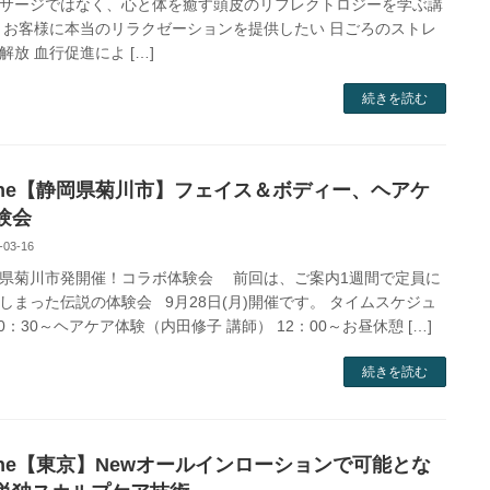
サージではなく、心と体を癒す頭皮のリフレクトロジーを学ぶ講
 お客様に本当のリラクゼーションを提供したい 日ごろのストレ
解放 血行促進によ […]
続きを読む
One【静岡県菊川市】フェイス＆ボディー、ヘアケ
験会
-03-16
菊川市発開催！コラボ体験会 前回は、ご案内1週間で定員に
しまった伝説の体験会 9月28日(月)開催です。 タイムスケジュ
10：30～ヘアケア体験（内田修子 講師） 12：00～お昼休憩 […]
続きを読む
One【東京】Newオールインローションで可能とな