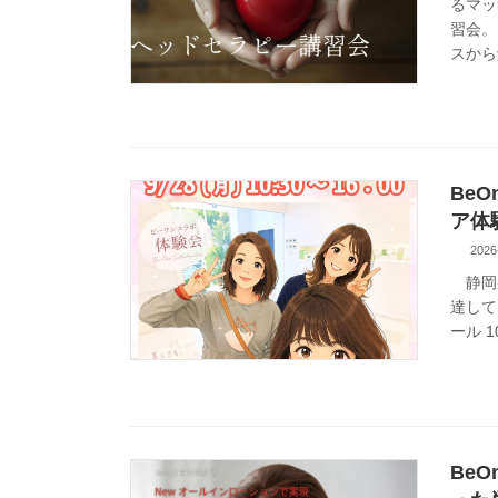
るマッ
習会。
スから
Be
ア体
2026
静岡県
達して
ール 
Be