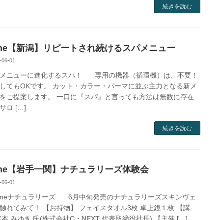
続きを読む
One【新潟】リピートされ続けるスパメニュー
-06-01
メニューに進化するスパ！ 専用の機器（循環機）は、不要！
してもOKです。 カット・カラー・パーマに並ぶ主力となる新メ
をご提案します。 一口に『スパ』と言っても方法は無数に存在
ロ […]
続きを読む
One【岩手一関】ナチュラリーズ体験会
-06-01
neナチュラリーズ 6月中旬発売のナチュラリーズスキンヴェ
触れてみて！ 【お持物】 フェイスタオル3枚 卓上鏡１枚 【講
宮本 みゆき 氏(株式会社C・NEXT 代表取締役社長) 【主催 […]