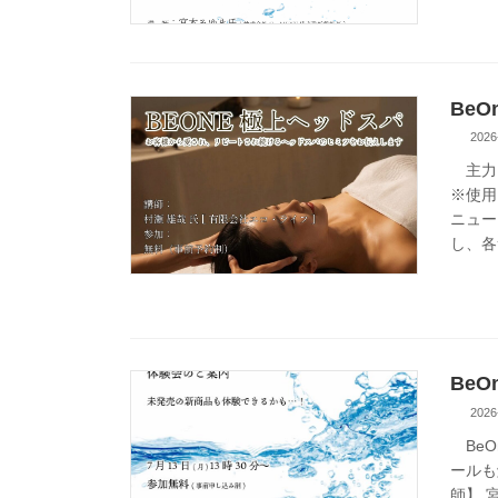
Be
2026
主力
※使用
ニュー
し、各サ
Be
2026
BeO
ールも
師】 