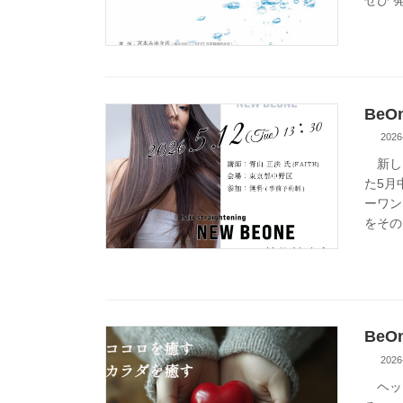
ぜひ 
Be
2026
新しく
た5月
ーワン
をその 
Be
2026
ヘッド