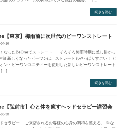
発売前のアクアベールの体験ができる絶好の機会。 […]
続きを読む
One【東京】梅雨前に次世代のビーワンストレート
-04-16
なったBeOneでストレート そろそろ梅雨時期に差し掛かっ
中旬 新しくなったビーワンは、ストレートもやっぱりすごい！ ビ
オン・ビーワンユニティーを使用した新しいビーワンストレート
[…]
続きを読む
One【弘前市】心と体を癒すヘッドセラピー講習会
-03-30
セラピー ご来店されるお客様の心身の調和を整える。 単な