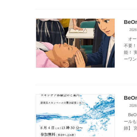
Be
2026
オー
不要！
能！ 
ーワンオ
Be
2026
BeO
ールも
師】 