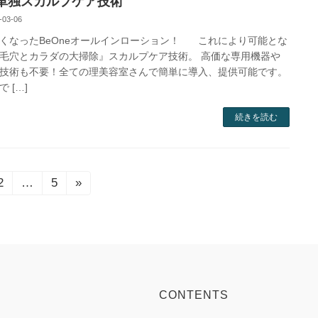
単独スカルプケア技術
-03-06
なったBeOneオールインローション！ これにより可能とな
毛穴とカラダの大掃除』スカルプケア技術。 高価な専用機器や
技術も不要！全ての理美容室さんで簡単に導入、提供可能です。
 […]
続きを読む
2
…
5
»
固
固
定
定
ペ
ペ
ー
ー
ジ
ジ
CONTENTS