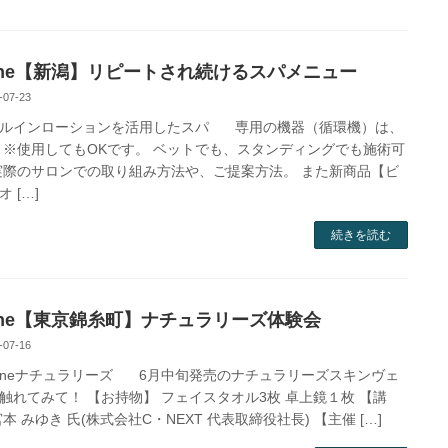
One【新潟】リピートされ続けるスパメニュー
-07-23
ルインローションを活用したスパ 専用の機器（循環機）は、
 ※使用してもOKです。 ベットでも、スタンディングでも施術可
実際のサロンでの取り組み方法や、ご提案方法。 また新商品【ビ
 […]
続きを読む
One【東京錦糸町】ナチュラリーズ体験会
-07-16
neナチュラリーズ 6月中旬発売のナチュラリーズスキンヴェ
触れてみて！ 【お持物】 フェイスタオル3枚 卓上鏡１枚 【講
宮本 みゆき 氏(株式会社C・NEXT 代表取締役社長) 【主催 […]