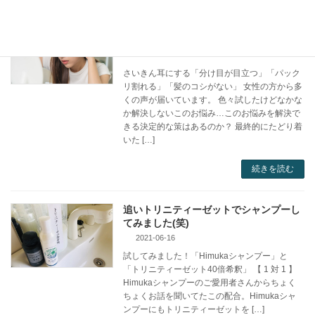
分け目が目立つ…の解決策見つけまし
た！
2025-03-18
さいきん耳にする「分け目が目立つ」「パック
リ割れる」「髪のコシがない」 女性の方から多
くの声が届いています。 色々試したけどなかな
か解決しないこのお悩み…このお悩みを解決で
きる決定的な策はあるのか？ 最終的にたどり着
いた […]
続きを読む
追いトリニティーゼットでシャンプーし
てみました(笑)
2021-06-16
試してみました！「Himukaシャンプー」と
「トリニティーゼット40倍希釈」 【 1 対 1 】
Himukaシャンプーのご愛用者さんからちょく
ちょくお話を聞いてたこの配合。Himukaシャ
ンプーにもトリニティーゼットを […]