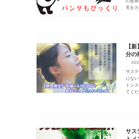
の改善
毛をカ
【新
分の
2022
サステ
にない
トシス
てくださ
サス
トメ