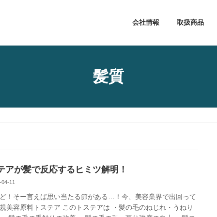
会社情報
取扱商品
髪質
テアが髪で反応するヒミツ解明！
-04-11
ど！そー言えば思い当たる節がある…！今、美容業界で出回って
規美容原料トステア このトステアは ・髪の毛のねじれ・うねり