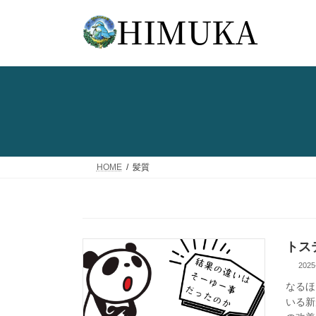
コ
ナ
ン
ビ
テ
ゲ
ン
ー
ツ
シ
へ
ョ
ス
ン
キ
に
ッ
移
プ
動
HOME
髪質
トス
2025
なるほ
いる新