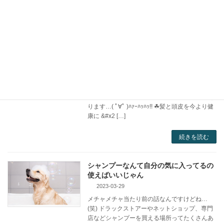
運動 […]
続きを読む
『想い』が形になるまで。
2023-05-09
バランス、調和の取れたシャンプーを作りた
い！そんな想いから2020年、シャンプー開発が
スタートしました。 ここからちょっとウザくな
ります…( ﾟ∀ﾟ )ﾊｧｰﾊｯﾊｯ!! ☘髪と頭皮を今より健
康に &#x2 […]
続きを読む
シャンプーなんて自分の気に入ってるの
使えばいいじゃん
2023-03-29
メチャメチャ当たり前の話なんですけどね…
(笑) ドラックストアーやネットショップ、専門
店などシャンプーを買える場所ってたくさんあ