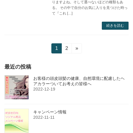
りますよね。そして選べないほどの種類もあ
る。 その中で自分のお気に入りを見つけた時っ
て『これ […]
続きを読む
投
1
2
»
固
固
定
定
稿
ペ
ペ
最近の投稿
の
ー
ー
ジ
ジ
ペ
お客様の頭皮頭髪の健康、自然環境に配慮したヘ
アカラーついてお考えの皆様へ
ー
2022-12-19
ジ
送
キャンペーン情報
り
2022-11-11