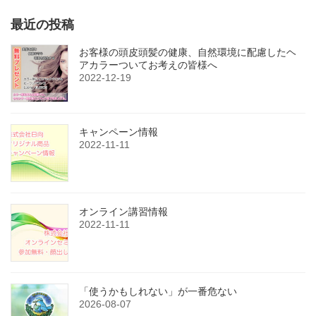
稿
ペ
ペ
ペ
最近の投稿
の
ー
ー
ー
ジ
ジ
ジ
ペ
お客様の頭皮頭髪の健康、自然環境に配慮したヘ
アカラーついてお考えの皆様へ
ー
2022-12-19
ジ
送
キャンペーン情報
り
2022-11-11
オンライン講習情報
2022-11-11
「使うかもしれない」が一番危ない
2026-08-07