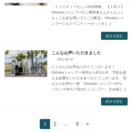
試してみました！「Himukaシャンプー」と
「トリニティーゼット40倍希釈」 【 1 対 1 】
Himukaシャンプーのご愛用者さんからちょく
ちょくお話を聞いてたこの配合。Himukaシャ
ンプーにもトリニティーゼットを […]
続きを読む
こんなお声いただきました
2021-05-07
たくさんのお声ありがとうございます！
Himukaシャンプー発売から約1か月、予想を超
える反響をいただきありがとうございます。 皆
さんのお声の一部 『Himukaシャンプー10％、
バランス90％で混ぜたシャンプー。きめ細 […]
続きを読む
投
1
2
…
6
»
固
固
固
定
定
定