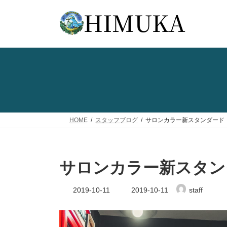
コ
ナ
ン
ビ
テ
ゲ
ン
ー
ツ
シ
へ
ョ
ス
ン
キ
に
ッ
移
プ
動
HOME
スタッフブログ
サロンカラー新スタンダード
サロンカラー新スタン
最
2019-10-11
2019-10-11
staff
終
更
新
日